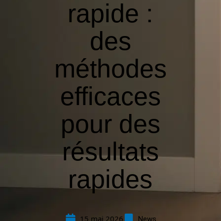
rapide :
des
méthodes
efficaces
pour des
résultats
rapides
15 mai 2026
News