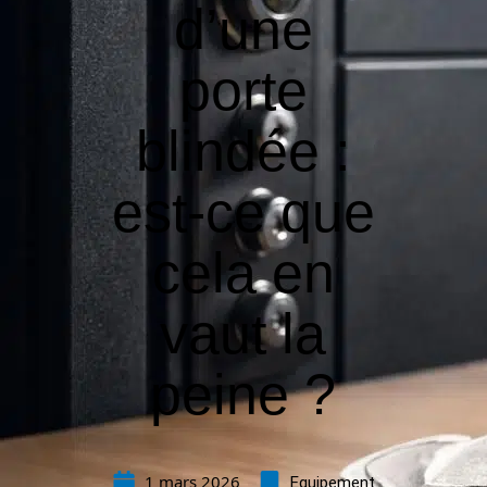
d’une
porte
blindée :
est-ce que
cela en
vaut la
peine ?
1 mars 2026
Equipement