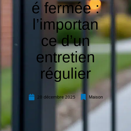
é fermée :
l’importan
ce d’un
entretien
régulier
20 décembre 2025
Maison