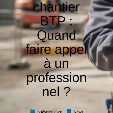
chantier
BTP :
Quand
faire appel
à un
profession
nel ?
5 février 2026
News