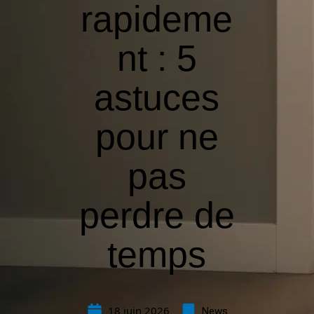
rapideme
nt : 5
astuces
pour ne
pas
perdre de
temps
18 juin 2026
News