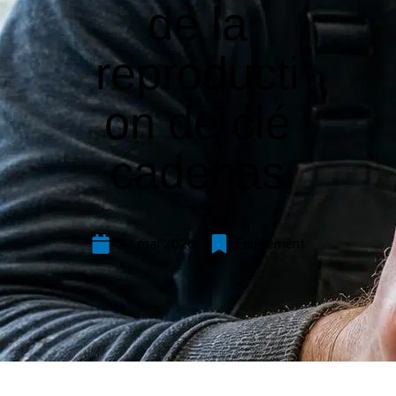
de la
reproducti
on de clé
cadenas
27 mai 2026
Equipement