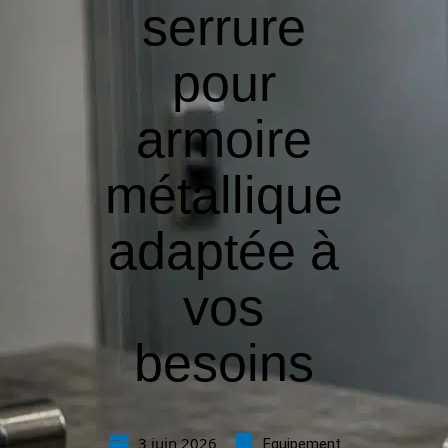
serrure
pour
armoire
métallique
adaptée à
vos
besoins
3 juin 2026
Equipement