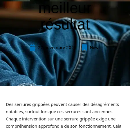
meilleur
résultat
27 novembre 2025
News
Des serrures grippées peuvent causer des désagréments
notables, surtout lorsque ces serrures sont anciennes.
Chaque intervention sur une serrure grippée exige une
compréhension approfondie de son fonctionnement. Cela