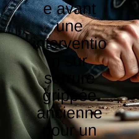
e avant
une
interventio
n sur
serrure
grippée
ancienne
pour un